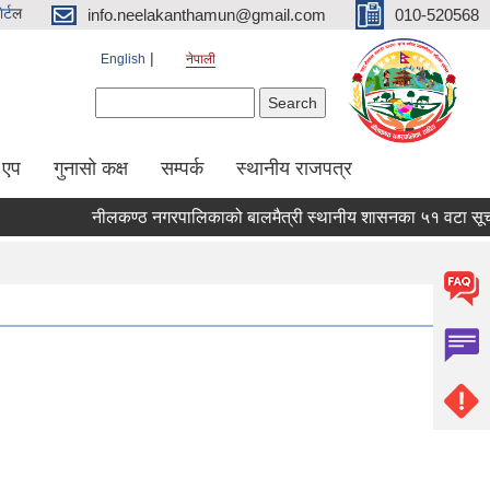
र्ट
ल
info.neelakanthamun@gmail.com
010-520568
English
नेपाली
Search form
Search
 एप
गुनासो कक्ष
सम्पर्क
स्थानीय राजपत्र
नीलकण्ठ नगरपालिकाको बालमैत्री स्थानीय शासनका ५१ वटा सूचकहर