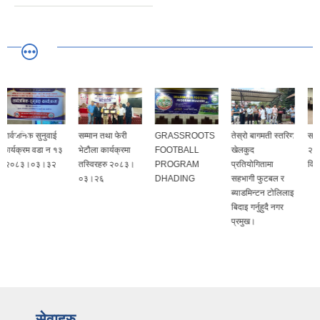
सम्मान तथा फेरी
GRASSROOTS
तेस्रो बागमती स्तरिय
सचेतना कार्यक्रम
भेटौला कार्यक्रमा
FOOTBALL
खेलकुद
२०८३ सामाजिक
तस्विरहरु २०८३।
PROGRAM
प्रतियोगितामा
विकास शाखा
०३।२६
DHADING
सहभागी फुटबल र
ब्याडमिन्टन टोलिलाइ
बिदाइ गर्नुहुदै नगर
प्रमुख।
सेवाहरु