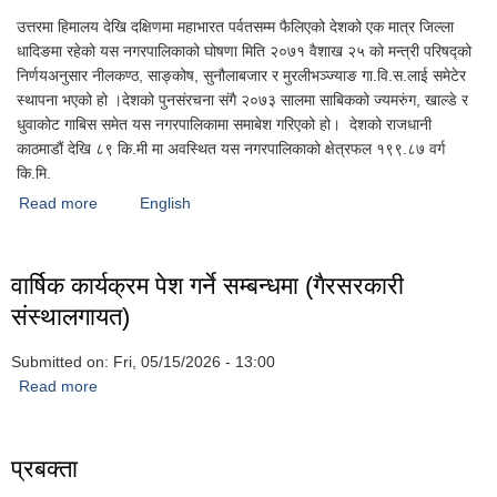
उत्तरमा हिमालय देखि दक्षिणमा महाभारत पर्वतसम्म फैलिएको देशको एक मात्र जिल्ला
धादिङमा रहेको यस नगरपालिकाको घोषणा मिति २०७१ वैशाख २५ को मन्त्री परिषद्को
निर्णयअनुसार नीलकण्ठ, साङ्कोष, सुनौलाबजार र मुरलीभञ्ज्याङ गा.वि.स.लाई समेटेर
स्थापना भएको हो ।देशको पुनसंरचना संगै २०७३ सालमा साबिकको ज्यमरुंग, खाल्डे र
धुवाकोट गाबिस समेत यस नगरपालिकामा समाबेश गरिएको हो। देशको राजधानी
काठमाडौं देखि ८९ कि.मी मा अवस्थित यस नगरपालिकाको क्षेत्रफल १९९.८७ वर्ग
कि.मि.
Read more
about नीलकण्ठ नगरपालिकाको परिचय
English
वार्षिक कार्यक्रम पेश गर्ने सम्बन्धमा (गैरसरकारी
संस्थालगायत)
Submitted on:
Fri, 05/15/2026 - 13:00
Read more
about वार्षिक कार्यक्रम पेश गर्ने सम्बन्धमा (गैरसरकारी संस्थालगायत)
प्रबक्ता