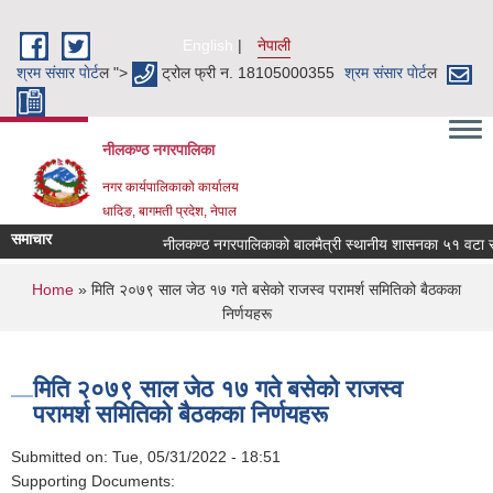
Skip to main content
English
नेपाली
श्रम संसार पाेर्ट
ल ">
ट्रोल फ्री न. 18105000355
श्रम संसार पाेर्ट
ल
नीलकण्ठ नगरपालिका
नगर कार्यपालिकाको कार्यालय
धादिङ, बागमती प्रदेश, नेपाल
समाचार
नीलकण्ठ नगरपालिकाको बालमैत्री स्थानीय शासनका ५१ वटा सूच
You are here
Home
» मिति २०७९ साल जेठ १७ गते बसेको राजस्व परामर्श समितिको बैठकका
निर्णयहरू
मिति २०७९ साल जेठ १७ गते बसेको राजस्व
परामर्श समितिको बैठकका निर्णयहरू
Submitted on:
Tue, 05/31/2022 - 18:51
Supporting Documents: