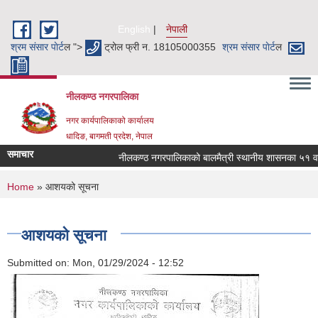
Skip to main content
English
नेपाली
श्रम संसार पाेर्ट
ल ">
ट्रोल फ्री न. 18105000355
श्रम संसार पाेर्ट
ल
नीलकण्ठ नगरपालिका
नगर कार्यपालिकाको कार्यालय
धादिङ, बागमती प्रदेश, नेपाल
समाचार
नीलकण्ठ नगरपालिकाको बालमैत्री स्थानीय शासनका ५१ वटा स
You are here
Home
» आशयको सूचना
आशयको सूचना
Submitted on:
Mon, 01/29/2024 - 12:52