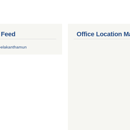
r Feed
Office Location M
eelakanthamun