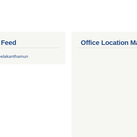
r Feed
Office Location M
eelakanthamun